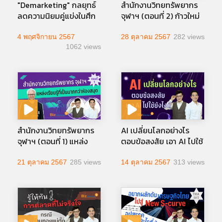
"Demarketing" กลยุทธ์
สำนักงานวิทยทรัพยากร
ลดความนิยมคู่แข่งในศึก
จุฬาฯ (ตอนที่ 2) ก้าวใหม่
เลือกตั้งสหรัฐฯ 2024
ของการบริหาร คน-ตน-
งาน
4 พฤศจิกายน 2567
28 ตุลาคม 2567
282 views
1062 views
สำนักงานวิทยทรัพยากร
AI เปลี่ยนโลกอย่างไร
จุฬาฯ (ตอนที่ 1) แหล่ง
ตอบข้อสงสัย เอา AI ไปใช้
เรียนรู้ที่เป็นมากกว่าห้อง
อย่างไรดี
สมุด
21 ตุลาคม 2567
285 views
14 ตุลาคม 2567
313 views