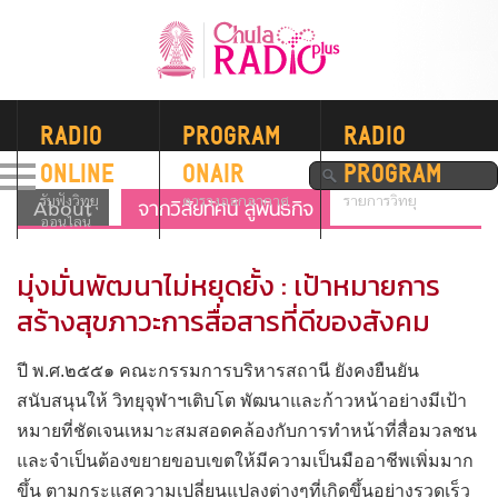
RADIO
PROGRAM
RADIO
ONLINE
ONAIR
PROGRAM
รับฟังวิทยุ
ตารางออกอากาศ
รายการวิทยุ
About
จากวิสัยทัศน์ สู่พันธกิจ
ออนไลน์
มุ่งมั่นพัฒนาไม่หยุดยั้ง : เป้าหมายการ
สร้างสุขภาวะการสื่อสารที่ดีของสังคม
ปี พ.ศ.๒๕๕๑ คณะกรรมการบริหารสถานี ยังคงยืนยัน
สนับสนุนให้ วิทยุจุฬาฯเติบโต พัฒนาและก้าวหน้าอย่างมีเป้า
หมายที่ชัดเจนเหมาะสมสอดคล้องกับการทำหน้าที่สื่อมวลชน
และจำเป็นต้องขยายขอบเขตให้มีความเป็นมืออาชีพเพิ่มมาก
ขึ้น ตามกระแสความเปลี่ยนแปลงต่างๆที่เกิดขึ้นอย่างรวดเร็ว