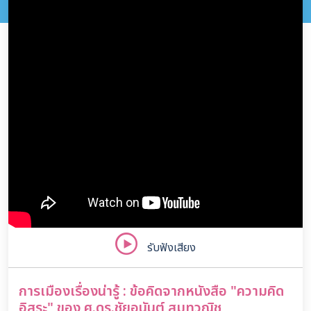
รับฟังเสียง
การเมืองเรื่องน่ารู้ : ข้อคิดจากหนังสือ "ความคิด
อิสระ" ของ ศ.ดร.ชัยอนันต์ สมุทวณิช