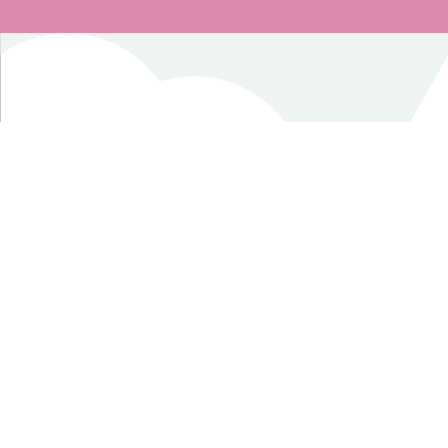
รับฟังเสียง
นิยามความรักจากพระราชนิพนธ์รัชกาลที่ 6