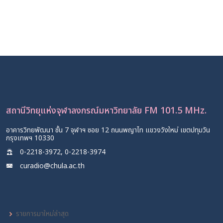
สังคม: Maximize learning system
10 ธ.ค. 2566
รู้จักศูนย์ระบบเครื่องกลชาญฉลาดเพื่อความ
ยั่งยืน (SMSS)
3 ธ.ค. 2566
สถานีวิทยุแห่งจุฬาลงกรณ์มหาวิทยาลัย FM 101.5 MHz.
อาคารวิทยพัฒนา ชั้น 7 จุฬาฯ ซอย 12 ถนนพญาไท แขวงวังใหม่ เขตปทุมวัน
กรุงเทพฯ 10330
0-2218-3972, 0-2218-3974
curadio@chula.ac.th
รายการมาใหม่ล่าสุด