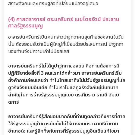
สภาพสังคมและเศรษฐกิจที่เปลี่ยนแปลงอยู่เสมอ
(4) ศาสตราจารย์ ดร.นครินทร์ เมฆไตรรัตน์ ประธาน
ศาลรัฐธรรมนูญ
อาจารย์นครินทร์เป็นคนกล่าวปาฐกถาคนสุดท้ายของงานในวัน
นั้น ต้องยอมรับว่าเป็นผู้ใหญ่ที่เปี่ยมด้วยประสบการณ์ ปาฐกถา
ของท่านจึงมีความเก๋าไม่น้อยเลย
อาจารย์นครินทร์ไม่ได้ดูปาฐกถาของตน คือท่านต้องการมี
ปฏิกิริยาต่อสิ่งที่ 3 คนแรกได้กล่าวมา อาจารย์นครินทร์เริ่ม
ตั้งคำถามก่อนเลยว่า ทำไมไทยเราถึงไม่มีวันรัฐธรรมนูญที่แล
ดูจริงจังแบบอินเดีย ทำไมเราไม่แลดูจริงจังกับผู้มีบทบาท
สำคัญในการร่างรัฐธรรมนูญแบบ ดร.ภีมราว รามยี อัมเบ
ดการ์
อาจารย์นครินทร์รู้สึกชอบมากกับที่ท่านทูตกล่าวถึงการที่ศาล
ใช้รัฐธรรมนูญในการยับยั้งไม่ให้นางอินทิรา คานธีทำตาม
อำเภอใจ และรู้สึกทึ่งกับการที่รัฐธรรมนูญอินเดียแก้ไขมา