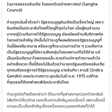
ในอารยธรรมอินเดีย โดยยกตัวอย่างสภาสงฆ์ (Sangha
Council)
ท่านทูตเน้นย้ำด้วยว่า รัฐธรรมนูญอินเดียเป็นเรื่องใหญ่ เพราะ
อินเดียเป็นประชาธิปไตยที่ใหญ่ที่สุดในโลก เมื่อผู้คนจำนวน
มากอยู่ร่วมกันภายใต้รัฐธรรมนูญ ย่อมมีผลด้านสันติภาพต่อ
โลกอย่างสำคัญ ดังนั้นไม่ว่าจะดูที่ผลผลิตของรัฐธรรมนูญที่
วันนี้มีผลดีมากมาย หรือจะดูที่กระบวนการต่าง ๆ รวมถึงการ
เป็นรัฐธรรมนูญที่มีความยืดหยุ่นโดยเฉพาะแก้ไขได้ง่าย แต่
เป็นฉบับเดียวมาโดยตลอดนั้น ควรค่าแก่การทำความเข้าใจ
อย่างยิ่งยวด ทั้งนี้ต้องไม่ลืมด้วยว่านายกรัฐมนตรีของอินเดีย
ทุกคนต้องอยู่ภายใต้รัฐธรรมนูญ นางอินทิรา คานธี (Indira
Gandhi) เคยประกาศภาวะฉุกเฉินในปี ค.ศ. 1975 แต่ท้าย
ที่สุดเธอก็ต้องพ่ายแพ้ต่อประชาธิปไตย
ท่านทูตปิดท้ายด้วยกล่าวว่า ดีใจมากที่จุฬาลงกรณ์มหาวิทยาลัยมี
วิสัยทัศน์ที่ยาวไกล มองเห็นความสำคัญของเรื่องนี้ เพราะเรื่องนี้
แทบจะเป็นเรื่องสำคัญเรื่องหนึ่งของมนุษยชาติเลยก็ว่าได้