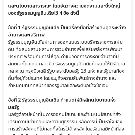
และนโยบายสาธารณะ โดยจัดวางความงดงามและยิ่งใหญ่
ของรัฐธรรมนูญอินเดียไว้ 4 ข้อ ดังนี้
ข้อที่ 1 รัฐธรรมนูญอินเดียเป็นเครื่องมือที่สร้างสมดุลระหว่าง
อำนาจและเสรีภาพ
รัฐธรรมนูญอินเดียผ่านการออกแบบระบบบริหารราชการแผ่น
ดิน ที่ผสมผสานผสานการรวมอำนาจเพื่อเสริมพลังการพัฒนา
ประเทศ พร้อมกับการให้คุณค่าแนวคิดการกระจายอำนาจที่มี
ลักษณะโดดเด่น กล่าวคือ รัฐธรรมนูญอินเดียกำหนดให้มีรัฐบาล
กลาง ณ กรุงนิวเดลี รัฐบาลระดับมลรัฐ 28 แห่ง และรัฐบาลท้อง
ถิ่นที่อยู่ทั่วประเทศ โดยระบุถึงความสัมพันธ์ทางอำนาจ และ
กำหนดบทบาทหน้าที่ของรัฐบาลแต่ละระดับอย่างชัดเจน
ข้อที่ 2 รัฐธรรมนูญอินเดีย กำหนดให้มีหลักนโยบายแห่ง
มลรัฐ
มลรัฐต้องมีหน้าที่ในการออกนโยบาย และดำเนินนโยบายที่ส่ง
เสริมความเท่าเทียมและความยุติธรรม หลักการนี้เป็นหัวใจของ
การสร้างสังคมที่ไม่ทอดทิ้งใครไว้ข้างหลัง โดยรัฐบาลมีหน้าที่ส่ง