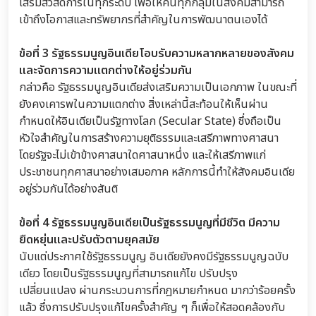
เสริมสวัสดิการในทุกระดับ เพื่อให้คนทุกกลุ่มในสังคมสามารถ
เข้าถึงโอกาสและทรัพยากรที่สำคัญในการพัฒนาตนเองได้
ข้อที่ 3 รัฐธรรมนูญอินเดียโอบรับความหลากหลายของสังคม
และจัดการความแตกต่างให้อยู่ร่วมกัน
กล่าวคือ รัฐธรรมนูญอินเดียส่งเสริมความเป็นเอกภาพ ในขณะที่
ยังคงเคารพในความแตกต่าง สิ่งเหล่านี้สะท้อนให้เห็นผ่าน
กำหนดให้อินเดียเป็นรัฐทางโลก (Secular State) ซึ่งถือเป็น
หัวใจสำคัญในการสร้างความยุติธรรมและเสรีภาพทางศาสนา
โดยรัฐจะไม่เข้าข้างศาสนาใดศาสนาหนึ่ง และให้เสรีภาพแก่
ประชาชนทุกศาสนาอย่างเสมอภาค หลักการนี้ทำให้สังคมอินเดีย
อยู่ร่วมกันได้อย่างสันติ
ข้อที่ 4 รัฐธรรมนูญอินเดียเป็นรัฐธรรมนูญที่มีชีวิต มีความ
ยืดหยุ่นและปรับตัวตามยุคสมัย
นับแต่ประกาศใช้รัฐธรรมนูญ อินเดียยังคงมีรัฐธรรมนูญฉบับ
เดียว โดยเป็นรัฐธรรมนูญที่สามารถแก้ไข ปรับปรุง
เปลี่ยนแปลง ผ่านกระบวนการที่กฎหมายกำหนด มากว่าร้อยครั้ง
แล้ว ซึ่งการปรับปรุงแก้ไขครั้งสำคัญ ๆ ก็เพื่อให้สอดคล้องกับ