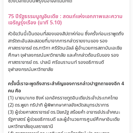
ช่วงเวลาแบบนี้พรุ่งนี้อาจจะไม่มีก็ได้
75 ปีรัฐธรรมนูญอินเดีย : สดมภ์แห่งเอกภาพและความ
เจริญรุ่งเรือง (นาที 5.10)
หัวข้อวันนี้เป็นตอนที่สองของสัปดาห์ก่อน ซึ่งครั้งก่อนเราพูดถึง
สารัตถะอันสละสลวยที่มาจากการกล่าวรายงานของ รอง
ศาสตราจารย์ ดร.ภาวิกา ศรีรัตนบัลล์ ผู้อำนวยการสถาบันเอเชีย
ศึกษา จุฬาลงกรณ์มหาวิทยาลัย และคำกล่าวต้อนรับของ รอง
ศาสตราจารย์ ดร. ปาลนี ศรีอมรานนท์ รองอธิการบดี
จุฬาลงกรณ์มหาวิทยาลัย
ครั้งนี้เราจะพูดถึงสาระสำคัญของการกล่าวปาฐกถาของอีก 4
คน คือ
(1) นายนาเกช ซิงห์ เอกอัครราชทูตอินเดียประจำประเทศไทย
(2) ดร.พูยา ทริปาทิ ผู้พิพากษาศาลจังหวัดสมุทรปราการ
(3) ผู้ช่วยศาสตราจารย์ ดร.ปิยณัฐ สร้อยคำ อาจารย์ประจำคณะ
รัฐศาสตร์ ผู้ช่วยอธิการบดี และผู้อำนวยการศูนย์ศึกษาอินเดีย
มหาวิทยาลัยอุบลราชธานี