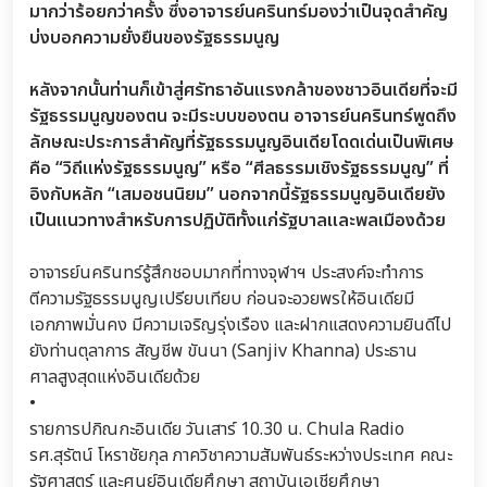
มากว่าร้อยกว่าครั้ง ซึ่งอาจารย์นครินทร์มองว่าเป็นจุดสำคัญ
บ่งบอกความยั่งยืนของรัฐธรรมนูญ
หลังจากนั้นท่านก็เข้าสู่ศรัทธาอันแรงกล้าของชาวอินเดียที่จะมี
รัฐธรรมนูญของตน จะมีระบบของตน อาจารย์นครินทร์พูดถึง
ลักษณะประการสำคัญที่รัฐธรรมนูญอินเดียโดดเด่นเป็นพิเศษ
คือ “วิถีแห่งรัฐธรรมนูญ” หรือ “ศีลธรรมเชิงรัฐธรรมนูญ” ที่
อิงกับหลัก “เสมอชนนิยม” นอกจากนี้รัฐธรรมนูญอินเดียยัง
เป็นแนวทางสำหรับการปฏิบัติทั้งแก่รัฐบาลและพลเมืองด้วย
อาจารย์นครินทร์รู้สึกชอบมากที่ทางจุฬาฯ ประสงค์จะทำการ
ตีความรัฐธรรมนูญเปรียบเทียบ ก่อนจะอวยพรให้อินเดียมี
เอกภาพมั่นคง มีความเจริญรุ่งเรือง และฝากแสดงความยินดีไป
ยังท่านตุลาการ สัญชีพ ขันนา (Sanjiv Khanna) ประธาน
ศาลสูงสุดแห่งอินเดียด้วย
•
รายการปกิณกะอินเดีย วันเสาร์ 10.30 น. Chula Radio
รศ.สุรัตน์ โหราชัยกุล ภาควิชาความสัมพันธ์ระหว่างประเทศ คณะ
รัฐศาสตร์ และศูนย์อินเดียศึกษา สถาบันเอเชียศึกษา