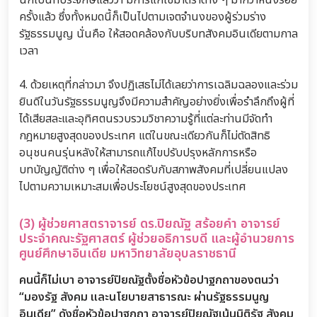
นี้ก็เป็นที่ประจักษ์แล้วว่า มีการแก้ไขมาตราต่าง ๆ มากว่าหนึ่งร้อย
ครั้งแล้ว ซึ่งทั้งหมดนี้ก็เป็นไปตามเจตจำนงของผู้ร่วมร่าง
รัฐธรรมนูญ นั่นคือ ให้สอดคล้องกับบริบทสังคมอินเดียตามกาล
เวลา
4. ด้วยเหตุที่กล่าวมา จึงปฏิเสธไม่ได้เลยว่าการเฉลิมฉลองและร่วม
ยินดีในวันรัฐธรรมนูญจึงมีความสำคัญอย่างยิ่งเพื่อรำลึกถึงผู้ที่
ได้เสียสละและอุทิศตนรวบรวมวิชาความรู้ที่แต่ละท่านมีจัดทำ
กฎหมายสูงสุดของประเทศ แต่ในขณะเดียวกันก็ไม่ตัดสิทธิ
อนุชนคนรุ่นหลังให้สามารถแก้ไขปรับปรุงหลักการหรือ
บทบัญญัติต่าง ๆ เพื่อให้สอดรับกับสภาพสังคมที่เปลี่ยนแปลง
ไปตามความเหมาะสมเพื่อประโยชน์สูงสุดของประเทศ
(3) ผู้ช่วยศาสตราจารย์ ดร.ปิยณัฐ สร้อยคำ อาจารย์
ประจำคณะรัฐศาสตร์ ผู้ช่วยอธิการบดี และผู้อำนวยการ
ศูนย์ศึกษาอินเดีย มหาวิทยาลัยอุบลราชธานี
คนนี้ก็ไม่เบา อาจารย์ปิยณัฐตั้งชื่อหัวข้อปาฐกถาของตนว่า
“มองรัฐ สังคม และนโยบายสาธารณะ ผ่านรัฐธรรมนูญ
อินเดีย” ดังชื่อหัวข้อปาฐกถา อาจารย์ปิยณัฐเน้นมิติรัฐ สังคม