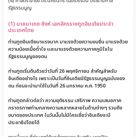
(4) ศาสตราจารย์ ดร.นครินทร์ เมฆไตรรัตน์ ประธานศาล
รัฐธรรมนูญ
(1) นายนาเกช ซิงห์ เอกอัครราชทูตอินเดียประจำ
ประเทศไทย
ท่านทูตอินเดียมาแรงมาก มาแรงด้วยความขมขื่น มาแรงด้วย
ความน้อยเนื้อต่ำใจ และมาแรงด้วยความภาคภูมิใจใน
รัฐธรรมนูญของตน
ท่านทูตเริ่มต้นด้วยว่าวันที่ 26 พฤศจิกายน สำคัญสำหรับ
อินเดียอย่างไร เพราะเป็นวันที่อินเดียมีรัฐธรรมนูญฉบับของ
ตน ก่อนจะนำมาใช้ในวันที่ 26 มกราคม ค.ศ. 1950
ท่านทูตกล่าวต่อว่า ความยุติธรรม เสรีภาพ ความเสมอภาค
ภราดรภาพท่ามกลางความหลากหลายในด้านต่างๆ รวมถึง
ขนาดของประเทศ ในวันนั้นไม่มีใครเชื่อว่าอินเดียจะมี
ประชาธิปไตยได้