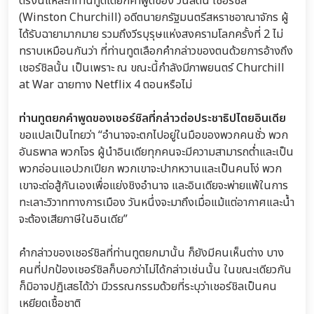
ตรงนี้แหละที่ท่านทูตได้ยกคำพูดของ วินสตัน เชอร์ชิล
(Winston Churchill) อดีตนายกรัฐมนตรีสหราชอาณาจักร ผู้
ได้รับฉายามากมาย รวมถึงวีรบุรุษแห่งสงครามโลกครั้งที่ 2 ไม่
ทราบเหมือนกันว่า ที่ท่านทูตเลือกคำกล่าวของตนด้วยการอ้างถึง
เชอร์ชิลนั้น เป็นเพราะ ณ ขณะนี้กำลังมีภาพยนตร์ Churchill
at War ฉายทาง Netflix 4 ตอนหรือไม่
ท่านทูตยกคำพูดของเชอร์ชิลที่กล่าวต่อประชาธิปไตยอินเดีย
ขอแปลเป็นไทยว่า “อำนาจจะตกไปอยู่ในมือของพวกคนชั่ว พวก
อันธพาล พวกโจร ผู้นำอินเดียทุกคนจะมีความสามารถต่ำและเป็น
พวกอ่อนแอปวกเปียก พวกเขาจะปากหวานและเป็นคนโง่ พวก
เขาจะต่อสู้กันเองเพื่อแย่งชิงอำนาจ และอินเดียจะพ่ายแพ้ในการ
ทะเลาะวิวาททางการเมือง วันหนึ่งจะมาถึงเมื่อแม้แต่อากาศและน้ำ
จะต้องเสียภาษีในอินเดีย”
คำกล่าวของเชอร์ชิลที่ท่านทูตยกมานั้น ก็ยังมีคนเห็นต่าง บาง
คนที่ปกป้องเชอร์ชิลก็บอกว่าไม่ได้กล่าวเช่นนั้น ในขณะเดียวกัน
ก็มิอาจปฏิเสธได้ว่า มีวรรณกรรมด้วยที่ระบุว่าเชอร์ชิลเป็นคน
เหยียดเชื้อชาติ