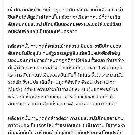
เห็นได้จากสีหน้าของท่านทูตอินเดีย ฟังได้จากน้ำเสียงด้วยว่า
อินเดียได้พิสูจน์ให้โลกเห็นแล้วว่า จะเริ่มจากศูนย์ก็ตามเถิด
อินเดียก็มีประชาธิปไตยเป็นของตนเอง และขอให้เชอร์ชิลน
อนหลับพักผ่อนเป็นอมตนิรันดรกาล
หลังจากนั้นท่านทูตก็พาเราเข้าสู่ความเป็นประชาธิปไตยของ
อินเดียในปัจจุบัน ที่มีรัฐธรรมนูญอินเดียเป็นหนังสือสำคัญ
ของประเทศในการกำหนดกฎกติกาไว้เกือบทั้งหมด
ท่านกล่าว
ถึงผู้มีสิทธิลงคะแนนเสียงเลือกตั้งที่มีมากเกือบ 1 พันล้านคน
และการนับคะแนนเสียงของอินเดียก็ทำกันเสร็จในระยะเวลาอัน
รวดเร็ว ซึ่งในประเด็นนี้ท่านทูตก็อ้างถึง อีลอน มัสก์ (Elon
Musk) ที่ตำหนิความล่าช้าในการนับคะแนนในแคลิฟอร์เนีย
พร้อมกับชื่นชมการนับคะแนนการเลือกตั้งของอินเดีย คือ
อินเดียนับคะแนนเสียงทั้งหมด 640 ล้านคนภายในวันเดียว
หลังจากนั้นท่านทูตก็กล่าวต่อว่า การมีประชาธิปไตยหลายคน
อาจจะมองเป็นเรื่องใหม่สำหรับอินเดีย แต่ในความเป็นจริงหา
เป็นเช่นนั้นไม่ สารัตถะสำคัญอันเกี่ยวกับประชาธิปไตยฝังลึก