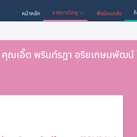
รายการวิทยุ
ก
หน้าหลัก
ฟังย้อนหลัง
คุณเอิ๊ต พรินท์รฎา อริยเกษมพัฒน