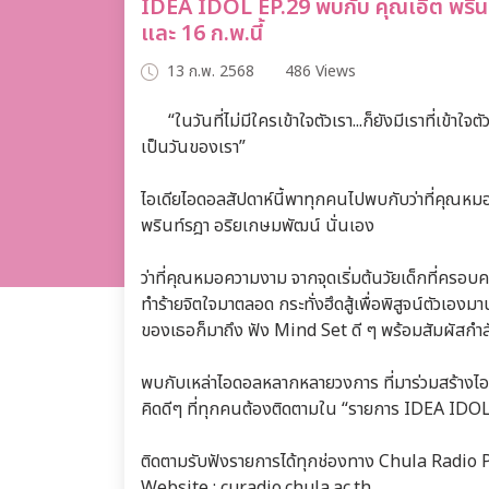
IDEA IDOL EP.29 พบกับ คุณเอิ๊ต พริ
และ 16 ก.พ.นี้
13 ก.พ. 2568
486 Views
“ในวันที่ไม่มีใครเข้าใจตัวเรา...ก็ยังมีเราที่เข้า
เป็นวันของเรา”
ไอเดียไอดอลสัปดาห์นี้พาทุกคนไปพบกับว่าที่คุณ
พรินท์รฎา อริยเกษมพัฒน์ นั่นเอง
ว่าที่คุณหมอความงาม จากจุดเริ่มต้นวัยเด็กที่ครอ
ทำร้ายจิตใจมาตลอด กระทั่งฮึดสู้เพื่อพิสูจน์ตัวเองม
ของเธอก็มาถึง ฟัง Mind Set ดี ๆ พร้อมสัมผัสกำล
พบกับเหล่าไอดอลหลากหลายวงการ ที่มาร่วมสร้างไอ
คิดดีๆ ที่ทุกคนต้องติดตามใน “รายการ IDEA IDOL
ติดตามรับฟังรายการได้ทุกช่องทาง Chula Radio 
Website : curadio.chula.ac.th