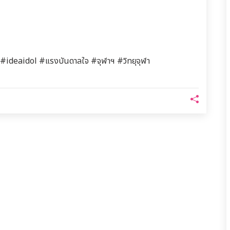
ol #ideaidol #แรงบันดาลใจ #จุฬาฯ #วิทยุจุฬา