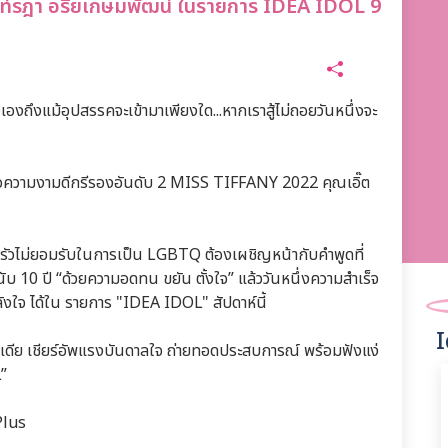
นท์รฎา อริยเกษมพัฒน์ ในรายการ IDEA IDOL 9
ใจตัวเองถึงแม้อุปสรรคจะเข้ามาเพียงใด...หากเราสู้ไม่ถอยวันหนึ่งจะ
หมอความงามดีกรีรองอันดับ 2 MISS TIFFANY 2022 คุณเอิ๊ต
บครัวไม่ยอมรับในการเป็น LGBTQ ต้องเผชิญหน้ากับคำพูดที่
านับ 10 ปี “ด้วยความอดทน ขยัน ตั้งใจ” แล้ววันหนึ่งความสำเร็จ
ังใจ ได้ใน รายการ "IDEA IDOL" สัปดาห์นี้
I
เดีย เชียร์อัพแรงบันดาลใจ ถ่ายทอดประสบการณ์ พร้อมฟังแง่
”
Plus