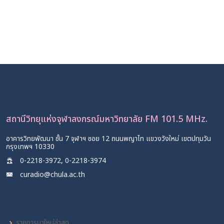
การตลาดครึ่งปีหลัง 2569: ธุรกิจปรับกลยุทธ์
อย่างไร
15 มิ.ย. 2569
สมาคมการตลาดยุคใหม่: ยกระดับนักการตลาด
ไทย ส่งต่อคุณค่าให้สังคม
8 มิ.ย. 2569
สถานีวิทยุแห่งจุฬาลงกรณ์มหาวิทยาลัย FM 101.5 MHz.
อาคารวิทยพัฒนา ชั้น 7 จุฬาฯ ซอย 12 ถนนพญาไท แขวงวังใหม่ เขตปทุมวัน
กรุงเทพฯ 10330
0-2218-3972, 0-2218-3974
curadio@chula.ac.th
รายการมาใหม่ล่าสุด