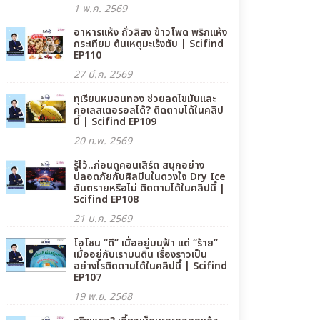
1 พ.ค. 2569
อาหารแห้ง ถั่วลิสง ข้าวโพด พริกแห้ง
กระเทียม ต้นเหตุมะเร็งตับ | Scifind
EP110
27 มี.ค. 2569
ทุเรียนหมอนทอง ช่วยลดไขมันและ
คอเลสเตอรอลได้? ติดตามได้ในคลิป
นี้ | Scifind EP109
20 ก.พ. 2569
รู้ไว้..ก่อนดูคอนเสิร์ต สนุกอย่าง
ปลอดภัยกับศิลปินในดวงใจ Dry Ice
อันตรายหรือไม่ ติดตามได้ในคลิปนี้ |
Scifind EP108
21 ม.ค. 2569
โอโซน “ดี” เมื่ออยู่บนฟ้า แต่ “ร้าย”
เมื่ออยู่กับเราบนดิน เรื่องราวเป็น
อย่างไรติดตามได้ในคลิปนี้ | Scifind
EP107
19 พ.ย. 2568