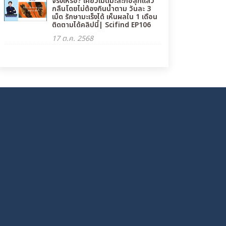
จริงเหรอ? เคี้ยวเม็ดมะละกอสุกแล้ว
กลืนโดยไม่ต้องกินน้ำตาม วันละ 3
เม็ด รักษามะเร็งได้ เห็นผลใน 1 เดือน
ติดตามได้คลิปนี้| Scifind EP106
17 ต.ค. 2568