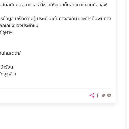
 ทริคลับฉบับคนฉลาดแอร์ ที่ช่วยให้คุณ เย็นสบาย แต่จ่ายน้อยลง!
รข้อมูล เกร็ดความรู้ ประเด็.นเด่นทางสังคม และการค้นพบทาง
้อถกเถียงของประชาชน
์ จุฬาฯ
hula.ac.th/
น้าร้อน
ทยุจุฬาฯ