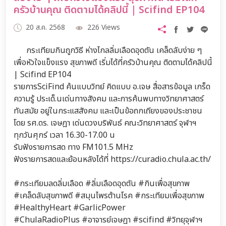
ครัวบ้านคุณ ติดตามได้คลิปนี้ | Scifind EP104
20 ส.ค. 2568
226 Views
กระเทียมกินถูกวิธี ห่างไกลลิ่มเลือดอุดตัน เคล็ดลับง่าย ๆ
เพื่อหัวใจแข็งแรง สุขภาพดี เริ่มได้ที่ครัวบ้านคุณ ติดตามได้คลิปนี้
| Scifind EP104
รายการSciFind ค้นแบบวิทย์ คิดแบบ อ.เจษ สื่อสารข้อมูล เกร็ด
ความรู้ ประเด็.นเด่นทางสังคม และการค้นพบทางวิทยาศาสตร์
ทันสมัย อยู่ในกระแสสังคม และเป็นข้อถกเถียงของประชาชน
โดย รศ.ดร. เจษฎา เด่นดวงบริพันธ์ คณะวิทยาศาสตร์ จุฬาฯ
ทุกวันศุกร์ เวลา 16.30-17.00 น
รับฟังรายการสด ทาง FM101.5 MHz
ฟังรายการสดและย้อนหลังได้ที่ https://curadio.chula.ac.th/
#กระเทียมลดลิ่มเลือด #ลิ่มเลือดอุดตัน #กินเพื่อสุขภาพ
#เคล็ดลับสุขภาพดี #สมุนไพรต้านโรค #กระเทียมเพื่อสุขภาพ
#HealthyHeart #GarlicPower
#ChulaRadioPlus #อาจารย์เจษฎา #scifind #วิทยุจุฬาฯ