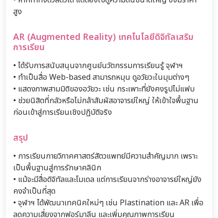
• หากทำทั้งตัวสัตว์ได้ แต่ต้องใช้ตู้ความดันขนาดใหญ่ ซึ่งมีราคา
สูง
AR (Augmented Reality) เทคโนโลยีดิจิทัลเสริม
การเรียน
• ได้รับการสนับสนุนจากศูนย์นวัตกรรมการเรียนรู้ จุฬาฯ
• ทำเป็นสื่อ Web-based สามารถหมุน ดูอวัยวะในมุมต่างๆ
• แสดงภาพสามมิติของอวัยวะ เช่น กระเพาะที่ยังคงรูปไม่แฟบ
• ช่วยนิสิตที่กลัวหรือไม่กล้าสัมผัสอาจารย์ใหญ่ ให้เข้าใจพื้นฐาน
ก่อนเข้าสู่การเรียนเชิงปฏิบัติจริง
สรุป
• การเรียนกายวิภาคศาสตร์สัตวแพทย์มีความสำคัญมาก เพราะ
เป็นพื้นฐานสู่การรักษาคลินิก
• แม้จะมีสื่อดิจิทัลและโมเดล แต่การเรียนจากร่างอาจารย์ใหญ่ยัง
คงจำเป็นที่สุด
• จุฬาฯ ได้พัฒนาเทคนิคใหม่ๆ เช่น Plastination และ AR เพื่อ
ลดความเสี่ยงจากฟอร์มาลีน และเพิ่มคุณภาพการเรียน