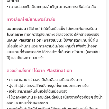
พยาบาล
• ความปลอดภัยเป็นเหตุผลสำคัญในการลดการใช้ฟอร์มาลีน
ทางเลือกใหม่แทนฟอร์มาลีน
แอลกอฮอล์
ใช้ได้ แต่ทำให้เนื้อเยื่อแข็ง ไม่เหมาะกับการเรียน
โมเดลยาง
ทำจากวัสดุสังเคราะห์ จำลองอวัยวะให้คล้ายของจริง
เทคนิค Plastination (พาสซิเนชัน)
ใช้พลาสติกแทนที่น้ำใน
เนื้อเยื่อ ผ่านกระบวนการความดัน/อุณหภูมิต่ำ เพื่อดึงน้ำออก
และแทนที่ด้วยพลาสติก ได้ตัวอย่างที่เก็บรักษาได้นาน (หลายสิบ
ปี) และยังคงความสมจริง
ตัวอย่างสิ่งที่ทำได้จาก Plastination
• กระเพาะอาหารจำลอง มีเส้นเลือด เสมือนจริงมาก
• อุ้งเท้าสุนัข โครงสร้างยังคงรูปทั้งภายนอกและภายใน
• หัวใจ สามารถเห็นลิ้นหัวใจได้เหมือนจริง
• ใช้เวลาผลิตนาน (หลายเดือนต่อชิ้น) เนื่องจากต้องค่อยๆ ดึงน้ำ
ออกและแทนที่ด้วยพลาสติก