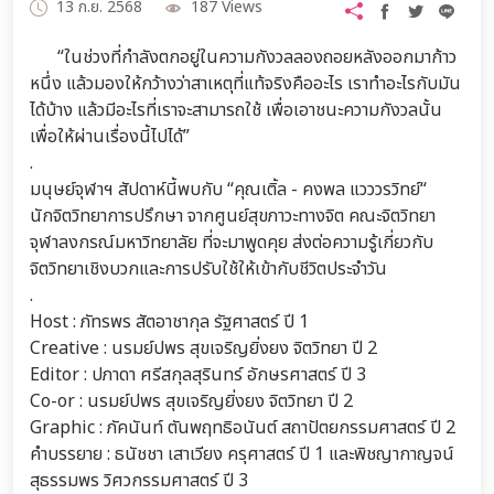
13 ก.ย. 2568
187 Views
“ในช่วงที่กำลังตกอยู่ในความกังวลลองถอยหลังออกมาก้าว
หนึ่ง แล้วมองให้กว้างว่าสาเหตุที่แท้จริงคืออะไร เราทำอะไรกับมัน
ได้บ้าง แล้วมีอะไรที่เราจะสามารถใช้ เพื่อเอาชนะความกังวลนั้น
เพื่อให้ผ่านเรื่องนี้ไปได้”
.
มนุษย์จุฬาฯ สัปดาห์นี้พบกับ “คุณเติ้ล - คงพล แวววรวิทย์“
นักจิตวิทยาการปรึกษา จากศูนย์สุขภาวะทางจิต คณะจิตวิทยา
จุฬาลงกรณ์มหาวิทยาลัย ที่จะมาพูดคุย ส่งต่อความรู้เกี่ยวกับ
จิตวิทยาเชิงบวกและการปรับใช้ให้เข้ากับชีวิตประจำวัน
.
Host : ภัทรพร สัตอาชากุล รัฐศาสตร์ ปี 1
Creative : นรมย์ปพร สุขเจริญยิ่งยง จิตวิทยา ปี 2
Editor : ปภาดา ศรีสกุลสุรินทร์ อักษรศาสตร์ ปี 3
Co-or : นรมย์ปพร สุขเจริญยิ่งยง จิตวิทยา ปี 2
Graphic : ภัคนันท์ ตันพฤทธิอนันต์ สถาปัตยกรรมศาสตร์ ปี 2
คำบรรยาย : ธนัชชา เสาเวียง ครุศาสตร์ ปี 1 และพิชญากาญจน์
สุธรรมพร วิศวกรรมศาสตร์ ปี 3