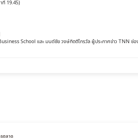
นาที 19.45)
]
siness School และ มนต์ชัย วงษ์กิตติไกรวัล ผู้ประกาศข่าว TNN ช่อ
การตลาด