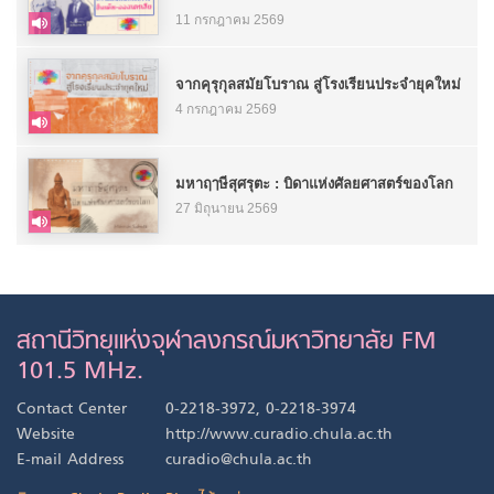
11 กรกฎาคม 2569
จากคุรุกุลสมัยโบราณ สู่โรงเรียนประจำยุคใหม่
4 กรกฎาคม 2569
มหาฤๅษีสุศรุตะ : บิดาแห่งศัลยศาสตร์ของโลก
27 มิถุนายน 2569
สถานีวิทยุแห่งจุฬาลงกรณ์มหาวิทยาลัย FM
101.5 MHz.
Contact Center
0-2218-3972, 0-2218-3974
Website
http://www.curadio.chula.ac.th
E-mail Address
curadio@chula.ac.th