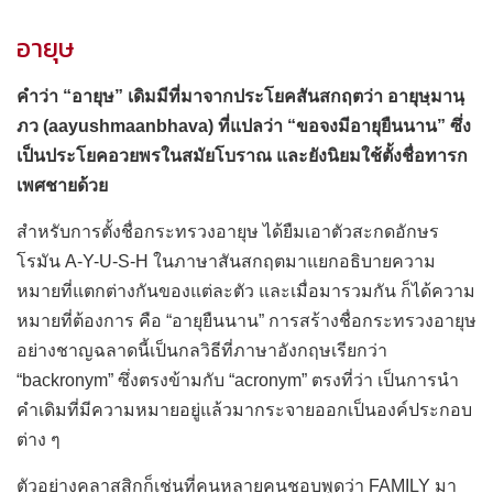
อายุษ
คำว่า “อายุษ” เดิมมีที่มาจากประโยคสันสกฤตว่า อายุษฺมานฺ
ภว (aayushmaanbhava) ที่แปลว่า “ขอจงมีอายุยืนนาน” ซึ่ง
เป็นประโยคอวยพรในสมัยโบราณ และยังนิยมใช้ตั้งชื่อทารก
เพศชายด้วย
สำหรับการตั้งชื่อกระทรวงอายุษ ได้ยืมเอาตัวสะกดอักษร
โรมัน A-Y-U-S-H ในภาษาสันสกฤตมาแยกอธิบายความ
หมายที่แตกต่างกันของแต่ละตัว และเมื่อมารวมกัน ก็ได้ความ
หมายที่ต้องการ คือ “อายุยืนนาน” การสร้างชื่อกระทรวงอายุษ
อย่างชาญฉลาดนี้เป็นกลวิธีที่ภาษาอังกฤษเรียกว่า
“backronym” ซึ่งตรงข้ามกับ “acronym” ตรงที่ว่า เป็นการนำ
คำเดิมที่มีความหมายอยู่แล้วมากระจายออกเป็นองค์ประกอบ
ต่าง ๆ
ตัวอย่างคลาสสิกก็เช่นที่คนหลายคนชอบพูดว่า FAMILY มา